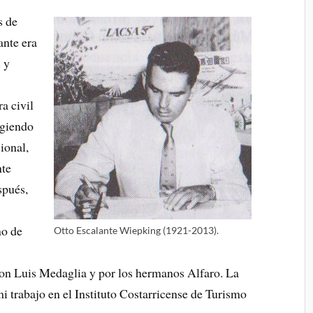
s de
ante era
 y
a civil
igiendo
ional,
nte
spués,
no de
Otto Escalante Wiepking (1921-2013).
don Luis Medaglia y por los hermanos Alfaro. La
i trabajo en el Instituto Costarricense de Turismo