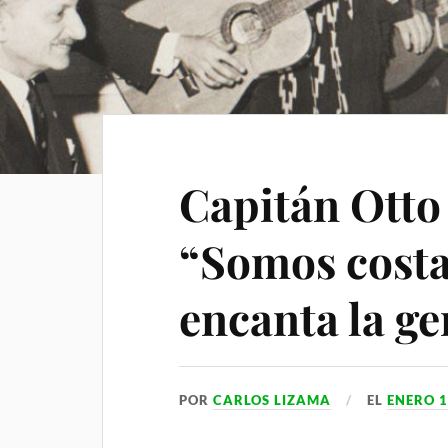
i
p
m
a
l
p
m
a
r
t
i
Capitán Otto
r
“Somos costa
encanta la ge
POR
CARLOS LIZAMA
EL
ENERO 1