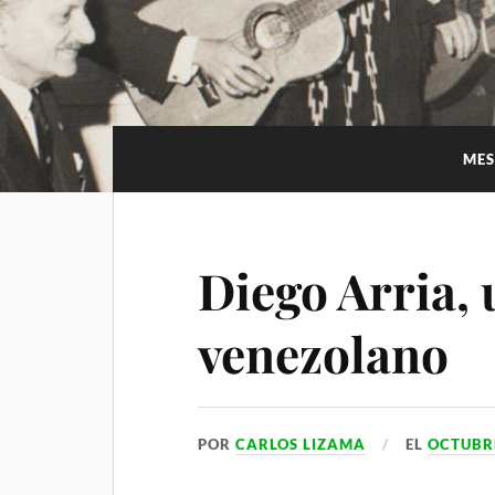
i
p
m
a
l
p
m
a
r
t
MES
i
r
Diego Arria,
venezolano
POR
CARLOS LIZAMA
EL
OCTUBRE