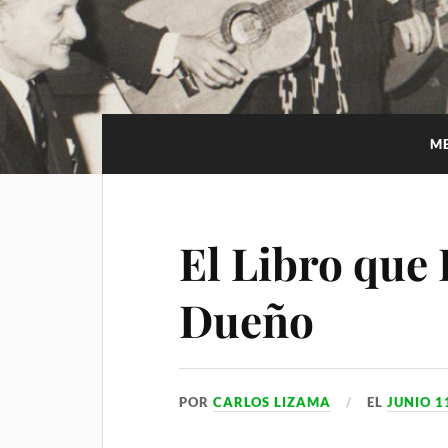
i
p
m
a
l
p
m
a
r
t
M
i
r
El Libro que
Dueño
POR
CARLOS LIZAMA
EL
JUNIO 1