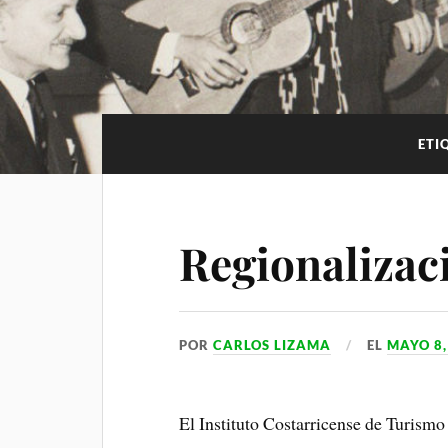
i
p
m
a
l
p
m
a
r
t
ETI
i
r
Regionalizaci
POR
CARLOS LIZAMA
EL
MAYO 8,
El Instituto Costarricense de Turismo