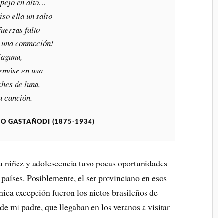
spejo en alto…
so ella un salto
uerzas falto
 una conmoción!
laguna,
formóse en una
ches de luna,
a canción.
O GASTAÑODI (1875-1934)
u niñez y adolescencia tuvo pocas oportunidades
 países. Posiblemente, el ser provinciano en esos
nica excepción fueron los nietos brasileños de
de mi padre, que llegaban en los veranos a visitar