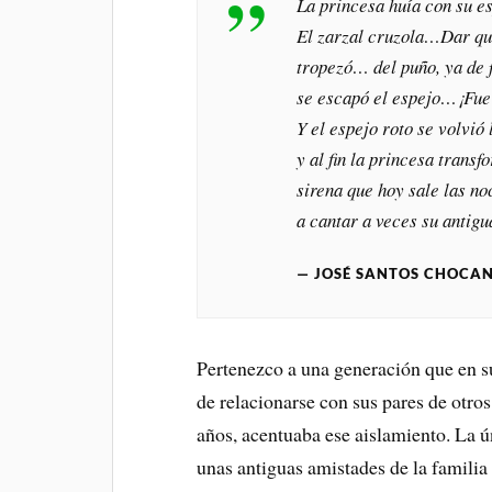
La princesa huía con su e
El zarzal cruzola…Dar qui
tropezó… del puño, ya de f
se escapó el espejo…¡Fue
Y el espejo roto se volvió 
y al fin la princesa trans
sirena que hoy sale las no
a cantar a veces su antigu
JOSÉ SANTOS CHOCAN
Pertenezco a una generación que en s
de relacionarse con sus pares de otros
años, acentuaba ese aislamiento. La ú
unas antiguas amistades de la familia 