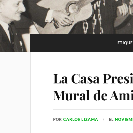
i
p
m
a
l
p
m
a
r
t
ETIQU
i
r
La Casa Presi
Mural de Ami
POR
CARLOS LIZAMA
EL
NOVIEMB