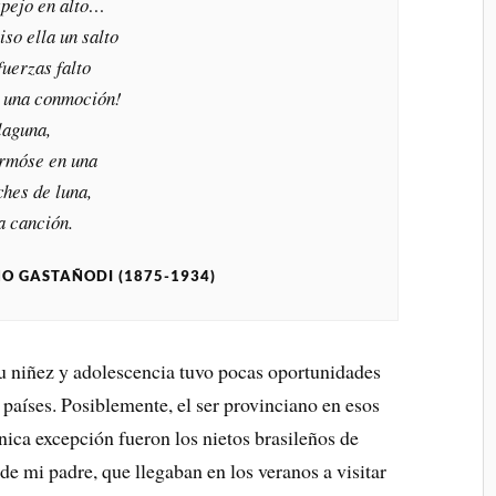
spejo en alto…
so ella un salto
uerzas falto
 una conmoción!
laguna,
formóse en una
ches de luna,
a canción.
O GASTAÑODI (1875-1934)
u niñez y adolescencia tuvo pocas oportunidades
 países. Posiblemente, el ser provinciano en esos
nica excepción fueron los nietos brasileños de
de mi padre, que llegaban en los veranos a visitar