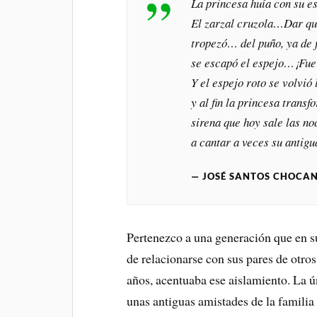
La princesa huía con su e
El zarzal cruzola…Dar qui
tropezó… del puño, ya de f
se escapó el espejo…¡Fue
Y el espejo roto se volvió 
y al fin la princesa trans
sirena que hoy sale las no
a cantar a veces su antigu
JOSÉ SANTOS CHOCAN
Pertenezco a una generación que en s
de relacionarse con sus pares de otros
años, acentuaba ese aislamiento. La ú
unas antiguas amistades de la familia 