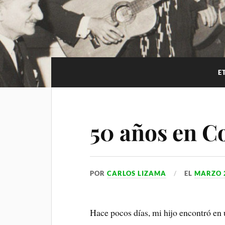
i
p
m
a
l
p
m
a
r
t
E
i
r
50 años en C
POR
CARLOS LIZAMA
EL
MARZO 2
Hace pocos días, mi hijo encontró en 