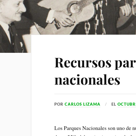
i
p
m
a
l
p
m
a
r
t
i
Recursos par
r
nacionales
POR
CARLOS LIZAMA
EL
OCTUBRE
Los Parques Nacionales son uno de nu