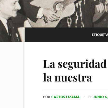
i
p
m
a
l
p
m
a
r
t
ETIQUET
i
r
La seguridad 
la nuestra
POR
CARLOS LIZAMA
EL
JUNIO 6